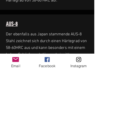
Härtegrad von 58-60 HRC auf.
AUS-8
Der ebenfalls aus Japan stammende AUS-8
Stahl zeichnet sich durch einen Härtegrad von
58-60HRC aus und kann besonders mit einem
hohen Schärfegrad glänzen bei mittlerer
Beständigkeit. Die Klinge lässt sich relativ
Email
Facebook
Instagram
leicht schärfen.
VG10
Der aus Japan stammende VG10 Stahl der
Firma Takefu Special Steel Co. Ltd. gilt heute als
einer der meist genutzen Messerstähle, da es
sich um einen rostresistenten Stahl mit hohem
Kohlenstoff, Chrom und Vadium-Anteil handelt.