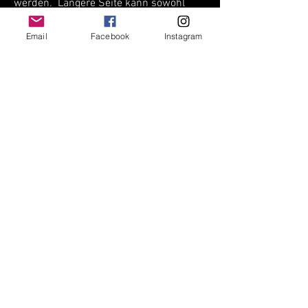
werden. Längere Seite kann sowohl
„oben“ als auch „unten“ gewählte
werden. Für kürzer Klingen oder Petty
Email
Facebook
Instagram
verschmälern (mm) wir den Griff etwas
für eine korrekte Balance.
Y
O
Olive
Olive
Amaranth
Goldstaub
Wenge
Nachtschwarz
(EPO)
Olive
Schwarzes
Olive
Palmholz
Goldstaub
Himmel
(Epo)