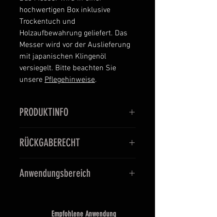
hochwertigen Box inklusive
Trockentuch und
Holzaufbewahrung geliefert. Das
Messer wird vor der Auslieferung
mit japanischen Klingenöl
versiegelt. Bitte beachten Sie
unsere
Pflegehinweise
.
PRODUKTINFO
Aogami Stahl Nr.2 SanMai
RÜCKGABERECHT
(nicht rostfrei)
Stil: Kurouchi Stil
Sie haben das Recht, binnen
Handgefertigt in Japan (Tosa)
Anwendungsbereich
vierzehn Tagen ohne Angabe von
Lagen: 17
Gründen diesen Vertrag zu
Härtegrad 61-63 HRC
Mittlere Gewichtsklasse mit
widerrufen.
Beidseitiger Schliff
stabiler und doch relativ schmaler
Die Widerrufsfrist beträgt vierzehn
Empfohlene Anwendung
Griff aus Echtholz Handgefertigt