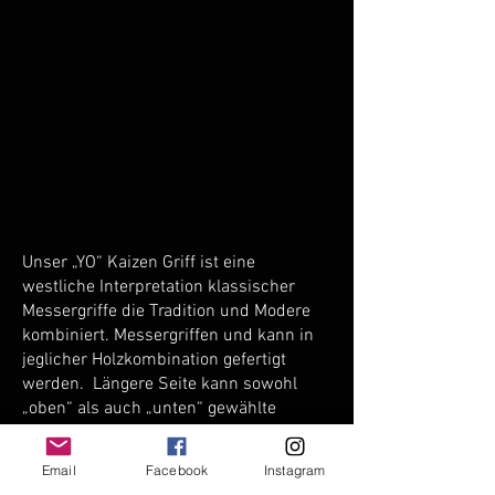
bzw. hat.
Länge Gesamt 35 CM (je nach
Um Ihr Widerrufsrecht auszuüben,
Griff)
senden füllen Sie bitte das
Gewicht 190-250g (je nach
folgende Formular vollständig aus.
Holz)
Bitte beachten Sie, dass es sich
um einen in Deutschland
handgefertigten Griff handelt und
Maserungen, Gewicht und Form
leicht variieren können, da nicht
jedes Holz gleich ist.
Unser „YO“ Kaizen Griff ist eine
westliche Interpretation klassischer
Messergriffe die Tradition und Modere
kombiniert. Messergriffen und kann in
jeglicher Holzkombination gefertigt
werden. Längere Seite kann sowohl
„oben“ als auch „unten“ gewählte
werden. Für kürzer Klingen oder Petty
verschmälern (mm) wir den Griff etwas
Email
Facebook
Instagram
für eine korrekte Balance.