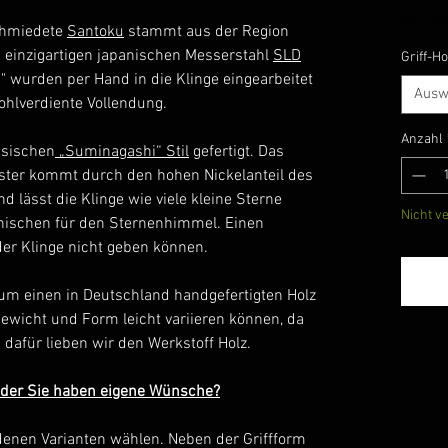
inkl. Mw
chmiedete
Santoku
stammt aus der Region
 einzigartigen japanischen Messerstahl
SLD
Griff-Ho
n" wurden per Hand in die Klinge eingearbeitet
Ausw
ohlverdiente Vollendung.
Anzahl
ssischen
„Suminagashi“ Stil
gefertigt. Das
er kommt durch den hohen Nickelanteil des
lässt die Klinge wie viele kleine Sterne
Nicht v
anischen für den Sternenhimmel. Einen
er Klinge nicht geben können.
 um einen in Deutschland handgefertigten Holz
ewicht und Form leicht variieren können, da
u dafür lieben wir den Werkstoff Holz.
 oder Sie haben eigene Wünsche?
edenen Varianten wählen. Neben der Griffform