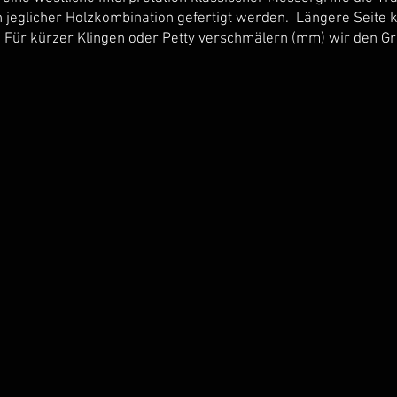
n jeglicher Holzkombination gefertigt werden. Längere Seite 
 Für kürzer Klingen oder Petty verschmälern (mm) wir den Gri
Schwarzes
Olive
aub
Palmholz
Goldstaub
schwarz
Himmel
(Epo)
Olive
k
Nusswurzel
Eibe
Olive
Wenge
nth
Amaranth
Platane
Olive
k
Nusswurzel