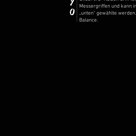
Y
Messergriffen und kann i
O
„unten“ gewählte werden.
Balance.
Olive
Olive
Amaranth
Goldst
Wenge
Nacht
(EPO)
Olive
Nusswurzel
Padou
Wolke
Wenge
(Epo)
Amara
Ebenholz
Wenge
Padou