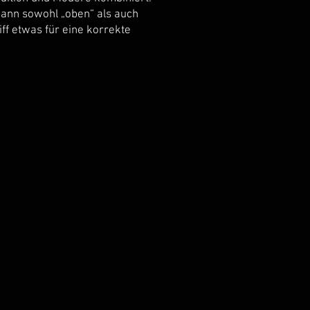
kann sowohl „oben“ als auch
ff etwas für eine korrekte
Amaranth
Padouk
Wenge
Padouk
Zebrano