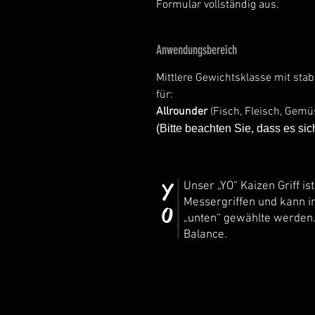
Formular vollständig aus.
Anwendungsbereich
Mittlere Gewichtsklasse mit stab
für:
Allrounder
(Fisch, Fleisch, Gemü
(Bitte beachten Sie, dass es si
Y
Unser „YO“ Kaizen Griff is
Messergriffen und kann i
O
„unten“ gewählte werden.
Balance.
Olive
Olive
Amaranth
Goldst
Wenge
Nacht
(EPO)
Olive