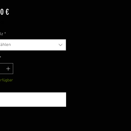
Preis
00 €
St.
lz
*
ählen
*
erfügbar
Benachrichtigen lassen