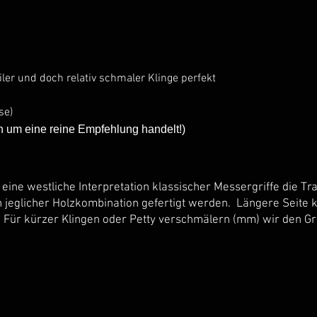
iler und doch relativ schmaler Klinge perfekt
se)
ch um eine reine Empfehlung handelt!)
t eine westliche Interpretation klassischer Messergriffe die T
n jeglicher Holzkombination gefertigt werden. Längere Seite 
 Für kürzer Klingen oder Petty verschmälern (mm) wir den Gri
Schwarzes
Olive
aub
Palmholz
Goldstaub
schwarz
Himmel
(Epo)
Olive