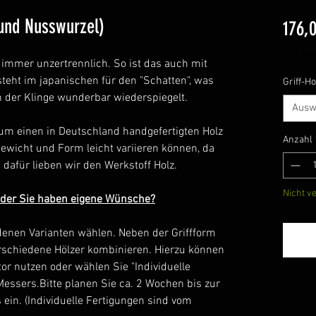
und Nusswurzel)
176,
inkl. Mw
immer unzertrennlich. So ist das auch mit
teht im japanischen für den "Schatten", was
Griff-Ho
n der Klinge wunderbar wiederspiegelt.
Ausw
 um einen in Deutschland handgefertigten Holz
Anzahl
ewicht und Form leicht variieren können, da
u dafür lieben wir den Werkstoff Holz.
Nicht v
 oder Sie haben eigene Wünsche?
edenen Varianten wählen. Neben der Griffform
rschiedene Hölzer kombinieren. Hierzu können
or nutzen oder wählen Sie "Individuelle
Messers.Bitte planen Sie ca. 2 Wochen bis zur
 ein. (Individuelle Fertigungen sind vom