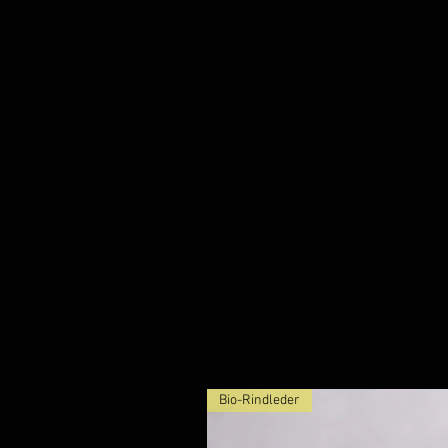
Nusswurzel
Padou
Wolke
Wenge
(Epo)
Amara
Ebenholz
Wenge
Padou
Bio-Rindleder