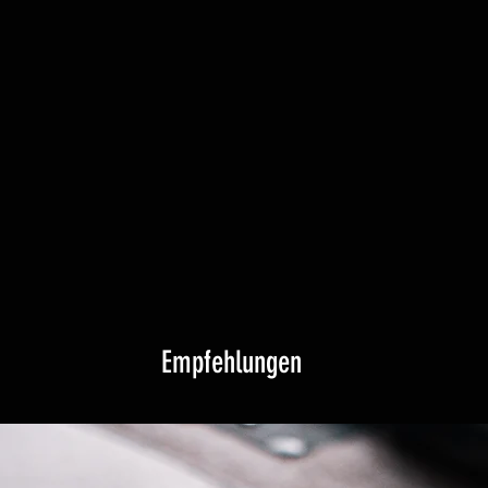
k
Nusswurzel
Eibe
Olive
Wenge
nth
Amaranth
Platane
Olive
k
Nusswurzel
Empfehlungen