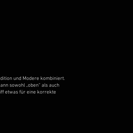
radition und Modere kombiniert.
kann sowohl „oben“ als auch
ff etwas für eine korrekte
Amaranth
Padouk
Wenge
Padouk
Zebrano