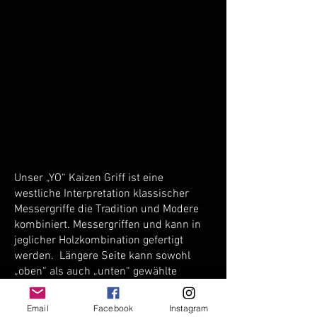
um eine reine Empfehlung
bzw. hat.
um einen in Deutschland
handelt!)
Um Ihr Widerrufsrecht auszuüben,
handgefertigten Griff handelt und
senden füllen Sie bitte das
Maserungen, Gewicht und Form
folgende Formular vollständig aus.
leicht variieren können, da nicht
jedes Holz gleich ist.
Unser „YO“ Kaizen Griff ist eine
westliche Interpretation klassischer
Messergriffe die Tradition und Modere
kombiniert. Messergriffen und kann in
jeglicher Holzkombination gefertigt
werden. Längere Seite kann sowohl
„oben“ als auch „unten“ gewählte
werden. Für kürzer Klingen oder Petty
verschmälern (mm) wir den Griff etwas
Email
Facebook
Instagram